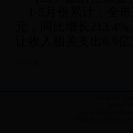
1-5
月份累计，全市
元，同比增长
213.4%
让收入相关支出
6.9
亿
已是第一篇
主办：b82.com 技术
信息维护：312
地址：辽宁省葫芦岛市龙程街5号 邮政
网站标识码：2114000004 辽ICP备