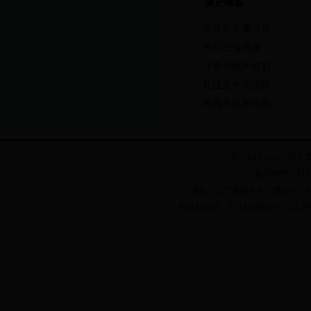
廉史镜鉴
拒礼为开廉洁风
吾日三省吾身
守廉当慎终如初
礼让之中见境界
陈昌齐以和为贵
主办：b82.com 技术
信息维护：312
地址：辽宁省葫芦岛市龙程街5号 邮政
网站标识码：2114000004 辽ICP备