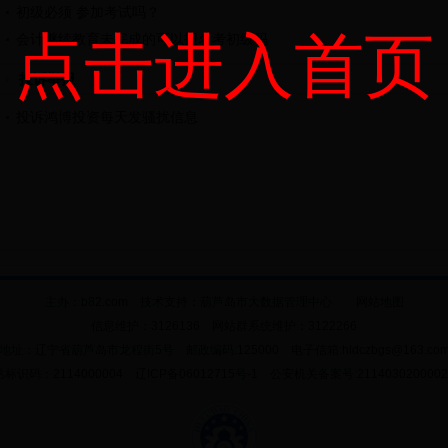
初级必须 参加考试吗？
点击进入首页
会计继续教育未完成的可以报名考初级吗
投诉举报
投诉鸿博投资每天发骚扰信息
主办：b82.com 技术支持：
葫芦岛市大数据管理中心
网站地图
信息维护：3126136 网站群系统维护：3122266
地址：辽宁省葫芦岛市龙程街5号 邮政编码:125000 电子信箱:hldczbgs@163.co
标识码：2114000004 辽ICP备06012715号-1 公安机关备案号:211403020000